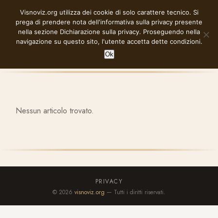
Vai
Visnoviz.org utilizza dei cookie di solo carattere tecnico. Si
VISNOVIZ.ORG
al
prega di prendere nota dell'informativa sulla privacy presente
contenuto
nella sezione
Dichiarazione sulla privacy
. Proseguendo nella
navigazione su questo sito, l'utente accetta dette condizioni.
Ok
Nessun articolo trovato.
PRIVACY
© 2026
visnoviz.org
— Tutti i diritti riservati.