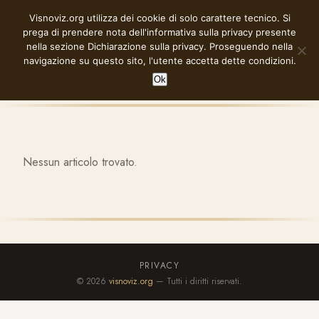
Vai
Visnoviz.org utilizza dei cookie di solo carattere tecnico. Si
VISNOVIZ.ORG
al
prega di prendere nota dell'informativa sulla privacy presente
contenuto
nella sezione
Dichiarazione sulla privacy
. Proseguendo nella
navigazione su questo sito, l'utente accetta dette condizioni.
Ok
Nessun articolo trovato.
PRIVACY
© 2026
visnoviz.org
— Tutti i diritti riservati.