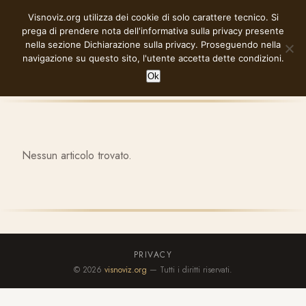
Vai
Visnoviz.org utilizza dei cookie di solo carattere tecnico. Si
VISNOVIZ.ORG
al
prega di prendere nota dell'informativa sulla privacy presente
contenuto
nella sezione
Dichiarazione sulla privacy
. Proseguendo nella
navigazione su questo sito, l'utente accetta dette condizioni.
Ok
Nessun articolo trovato.
PRIVACY
© 2026
visnoviz.org
— Tutti i diritti riservati.