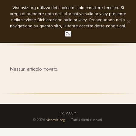
Vai
Visnoviz.org utilizza dei cookie di solo carattere tecnico. Si
VISNOVIZ.ORG
al
prega di prendere nota dell'informativa sulla privacy presente
contenuto
nella sezione
Dichiarazione sulla privacy
. Proseguendo nella
navigazione su questo sito, l'utente accetta dette condizioni.
Ok
Nessun articolo trovato.
PRIVACY
© 2026
visnoviz.org
— Tutti i diritti riservati.