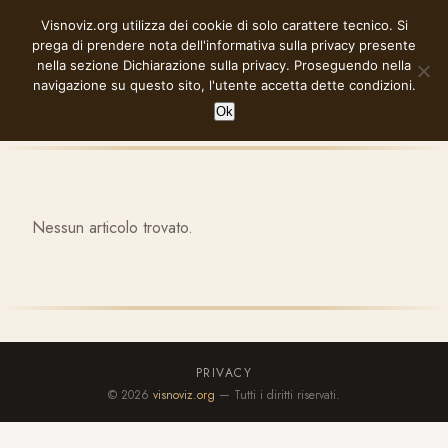
Vai
Visnoviz.org utilizza dei cookie di solo carattere tecnico. Si
VISNOVIZ.ORG
al
prega di prendere nota dell'informativa sulla privacy presente
contenuto
nella sezione
Dichiarazione sulla privacy
. Proseguendo nella
navigazione su questo sito, l'utente accetta dette condizioni.
Ok
Nessun articolo trovato.
PRIVACY
© 2026
visnoviz.org
— Tutti i diritti riservati.