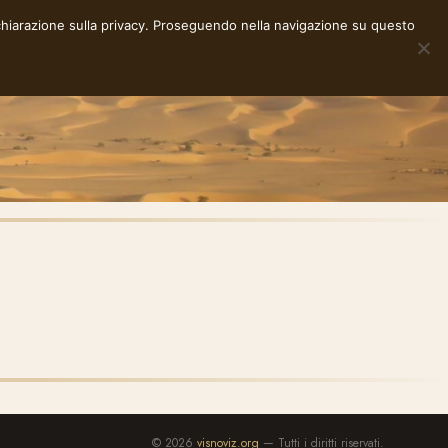
chiarazione sulla privacy
. Proseguendo nella navigazione su questo
NOTE
STORIE
RACCONTI
E-INK
INFO
© 2026
visnoviz.org
— Tutti i diritti riservati.