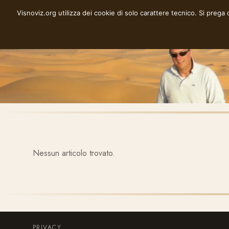
Vai
Visnoviz.org utilizza dei cookie di solo carattere tecnico. Si prega
VISNOVIZ.ORG
al
contenuto
Nessun articolo trovato.
PRIVACY