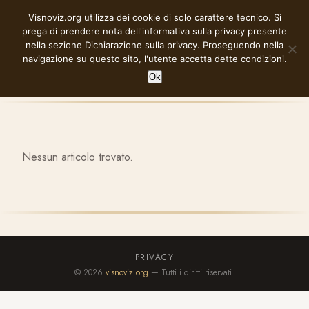
Vai
Visnoviz.org utilizza dei cookie di solo carattere tecnico. Si
VISNOVIZ.ORG
al
prega di prendere nota dell'informativa sulla privacy presente
contenuto
nella sezione
Dichiarazione sulla privacy
. Proseguendo nella
navigazione su questo sito, l'utente accetta dette condizioni.
Ok
Nessun articolo trovato.
PRIVACY
© 2026
visnoviz.org
— Tutti i diritti riservati.