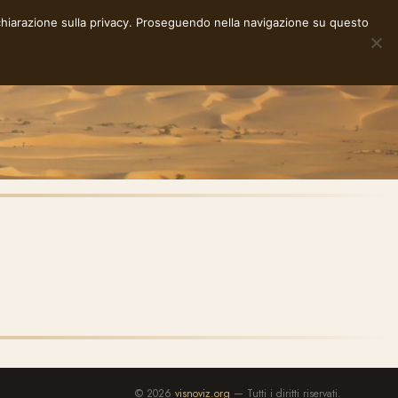
chiarazione sulla privacy
. Proseguendo nella navigazione su questo
NOTE
STORIE
RACCONTI
E-INK
INFO
© 2026
visnoviz.org
— Tutti i diritti riservati.