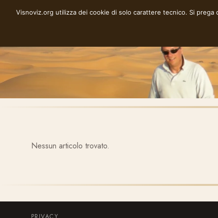
Vai
Visnoviz.org utilizza dei cookie di solo carattere tecnico. Si prega
VISNOVIZ.ORG
al
contenuto
Nessun articolo trovato.
PRIVACY