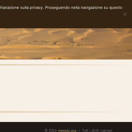
chiarazione sulla privacy
. Proseguendo nella navigazione su questo
NOTE
STORIE
RACCONTI
E-INK
INFO
© 2026
visnoviz.org
— Tutti i diritti riservati.