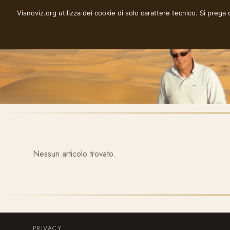
Vai
Visnoviz.org utilizza dei cookie di solo carattere tecnico. Si prega
VISNOVIZ.ORG
al
contenuto
Nessun articolo trovato.
PRIVACY