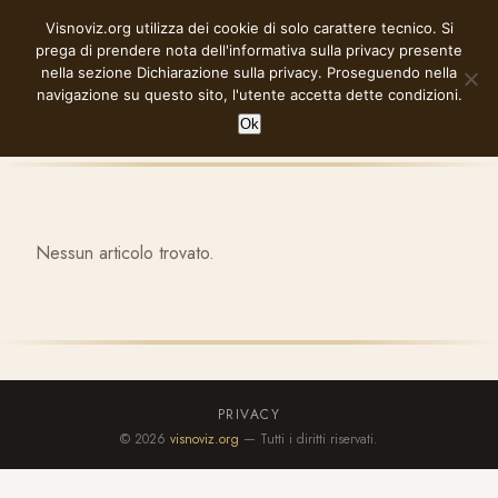
Vai
Visnoviz.org utilizza dei cookie di solo carattere tecnico. Si
VISNOVIZ.ORG
al
prega di prendere nota dell'informativa sulla privacy presente
contenuto
nella sezione
Dichiarazione sulla privacy
. Proseguendo nella
navigazione su questo sito, l'utente accetta dette condizioni.
Ok
Nessun articolo trovato.
PRIVACY
© 2026
visnoviz.org
— Tutti i diritti riservati.