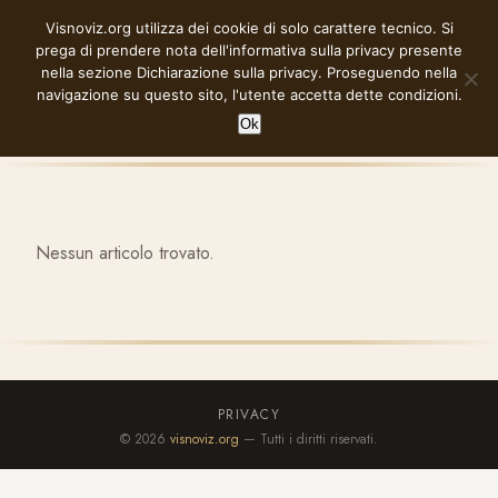
Vai
Visnoviz.org utilizza dei cookie di solo carattere tecnico. Si
VISNOVIZ.ORG
al
prega di prendere nota dell'informativa sulla privacy presente
contenuto
nella sezione
Dichiarazione sulla privacy
. Proseguendo nella
navigazione su questo sito, l'utente accetta dette condizioni.
Ok
Nessun articolo trovato.
PRIVACY
© 2026
visnoviz.org
— Tutti i diritti riservati.