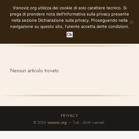
Vai
Visnoviz.org utilizza dei cookie di solo carattere tecnico. Si
VISNOVIZ.ORG
al
prega di prendere nota dell'informativa sulla privacy presente
contenuto
nella sezione
Dichiarazione sulla privacy
. Proseguendo nella
navigazione su questo sito, l'utente accetta dette condizioni.
Ok
Nessun articolo trovato.
PRIVACY
© 2026
visnoviz.org
— Tutti i diritti riservati.