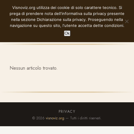
Vai
Visnoviz.org utilizza dei cookie di solo carattere tecnico. Si
VISNOVIZ.ORG
al
prega di prendere nota dell'informativa sulla privacy presente
contenuto
nella sezione
Dichiarazione sulla privacy
. Proseguendo nella
navigazione su questo sito, l'utente accetta dette condizioni.
Ok
Nessun articolo trovato.
PRIVACY
© 2026
visnoviz.org
— Tutti i diritti riservati.