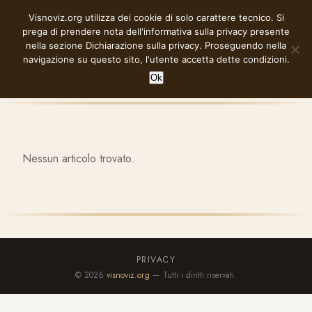
Vai
Visnoviz.org utilizza dei cookie di solo carattere tecnico. Si
VISNOVIZ.ORG
al
prega di prendere nota dell'informativa sulla privacy presente
contenuto
nella sezione
Dichiarazione sulla privacy
. Proseguendo nella
navigazione su questo sito, l'utente accetta dette condizioni.
Ok
Nessun articolo trovato.
PRIVACY
© 2026
visnoviz.org
— Tutti i diritti riservati.