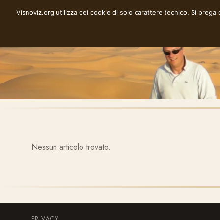
Vai
Visnoviz.org utilizza dei cookie di solo carattere tecnico. Si prega
VISNOVIZ.ORG
al
contenuto
Nessun articolo trovato.
PRIVACY