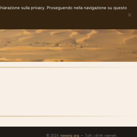
chiarazione sulla privacy
. Proseguendo nella navigazione su questo
NOTE
STORIE
RACCONTI
E-INK
INFO
© 2026
visnoviz.org
— Tutti i diritti riservati.