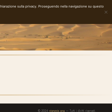
chiarazione sulla privacy
. Proseguendo nella navigazione su questo
NOTE
STORIE
RACCONTI
E-INK
INFO
© 2026
visnoviz.org
— Tutti i diritti riservati.