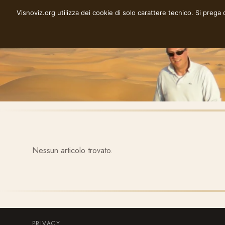
Vai
Visnoviz.org utilizza dei cookie di solo carattere tecnico. Si prega
VISNOVIZ.ORG
al
contenuto
Nessun articolo trovato.
PRIVACY