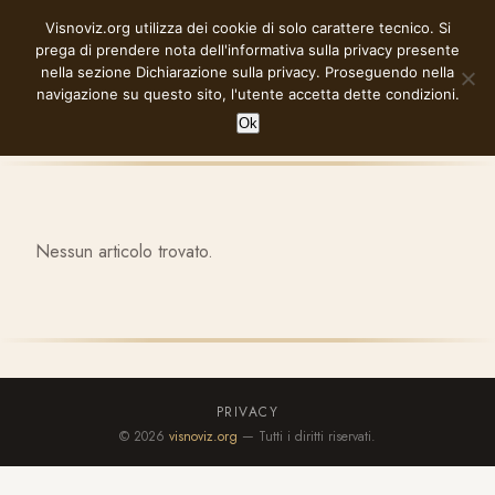
Vai
Visnoviz.org utilizza dei cookie di solo carattere tecnico. Si
VISNOVIZ.ORG
al
prega di prendere nota dell'informativa sulla privacy presente
contenuto
nella sezione
Dichiarazione sulla privacy
. Proseguendo nella
navigazione su questo sito, l'utente accetta dette condizioni.
Ok
Nessun articolo trovato.
PRIVACY
© 2026
visnoviz.org
— Tutti i diritti riservati.