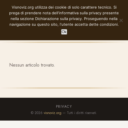
Vai
Visnoviz.org utilizza dei cookie di solo carattere tecnico. Si
VISNOVIZ.ORG
al
prega di prendere nota dell'informativa sulla privacy presente
contenuto
nella sezione
Dichiarazione sulla privacy
. Proseguendo nella
navigazione su questo sito, l'utente accetta dette condizioni.
Ok
Nessun articolo trovato.
PRIVACY
© 2026
visnoviz.org
— Tutti i diritti riservati.