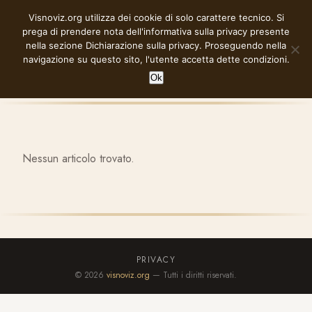
Vai
Visnoviz.org utilizza dei cookie di solo carattere tecnico. Si
VISNOVIZ.ORG
al
prega di prendere nota dell'informativa sulla privacy presente
contenuto
nella sezione
Dichiarazione sulla privacy
. Proseguendo nella
navigazione su questo sito, l'utente accetta dette condizioni.
Ok
Nessun articolo trovato.
PRIVACY
© 2026
visnoviz.org
— Tutti i diritti riservati.