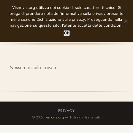
Vai
Visnoviz.org utilizza dei cookie di solo carattere tecnico. Si
VISNOVIZ.ORG
al
prega di prendere nota dell'informativa sulla privacy presente
contenuto
nella sezione
Dichiarazione sulla privacy
. Proseguendo nella
navigazione su questo sito, l'utente accetta dette condizioni.
Ok
Nessun articolo trovato.
PRIVACY
© 2026
visnoviz.org
— Tutti i diritti riservati.