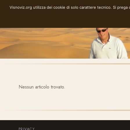
Vai
Visnoviz.org utilizza dei cookie di solo carattere tecnico. Si prega
VISNOVIZ.ORG
al
contenuto
Nessun articolo trovato.
PRIVACY