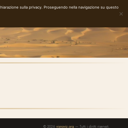
chiarazione sulla privacy
. Proseguendo nella navigazione su questo
NOTE
STORIE
RACCONTI
E-INK
INFO
© 2026
visnoviz.org
— Tutti i diritti riservati.