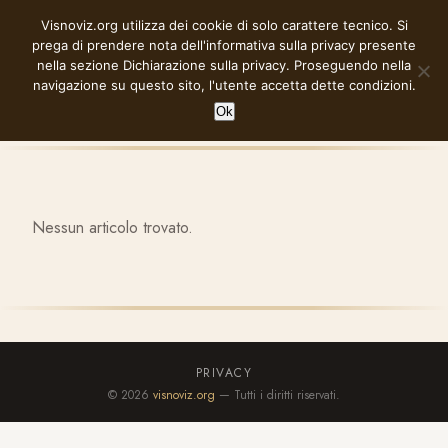
Vai
Visnoviz.org utilizza dei cookie di solo carattere tecnico. Si
VISNOVIZ.ORG
al
prega di prendere nota dell'informativa sulla privacy presente
contenuto
nella sezione
Dichiarazione sulla privacy
. Proseguendo nella
navigazione su questo sito, l'utente accetta dette condizioni.
Ok
Nessun articolo trovato.
PRIVACY
© 2026
visnoviz.org
— Tutti i diritti riservati.