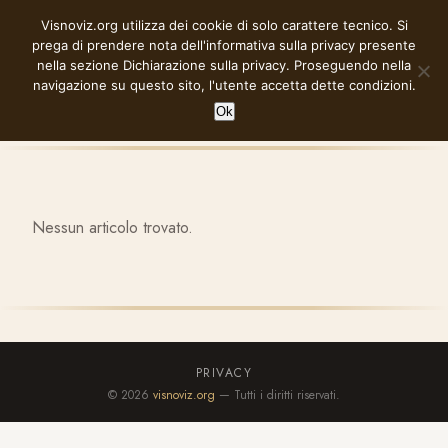
Vai
Visnoviz.org utilizza dei cookie di solo carattere tecnico. Si
VISNOVIZ.ORG
al
prega di prendere nota dell'informativa sulla privacy presente
contenuto
nella sezione
Dichiarazione sulla privacy
. Proseguendo nella
navigazione su questo sito, l'utente accetta dette condizioni.
Ok
Nessun articolo trovato.
PRIVACY
© 2026
visnoviz.org
— Tutti i diritti riservati.