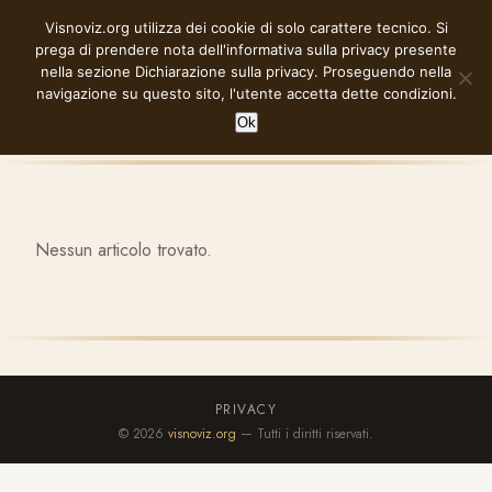
Vai
Visnoviz.org utilizza dei cookie di solo carattere tecnico. Si
VISNOVIZ.ORG
al
prega di prendere nota dell'informativa sulla privacy presente
contenuto
nella sezione
Dichiarazione sulla privacy
. Proseguendo nella
navigazione su questo sito, l'utente accetta dette condizioni.
Ok
Nessun articolo trovato.
PRIVACY
© 2026
visnoviz.org
— Tutti i diritti riservati.