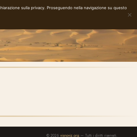
chiarazione sulla privacy
. Proseguendo nella navigazione su questo
NOTE
STORIE
RACCONTI
E-INK
INFO
© 2026
visnoviz.org
— Tutti i diritti riservati.