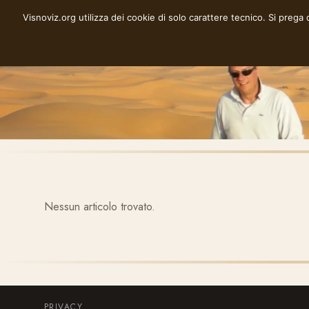
Vai
Visnoviz.org utilizza dei cookie di solo carattere tecnico. Si prega
VISNOVIZ.ORG
al
contenuto
Nessun articolo trovato.
PRIVACY