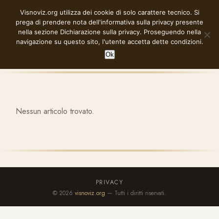
Vai
Visnoviz.org utilizza dei cookie di solo carattere tecnico. Si
VISNOVIZ.ORG
al
prega di prendere nota dell'informativa sulla privacy presente
contenuto
nella sezione
Dichiarazione sulla privacy
. Proseguendo nella
navigazione su questo sito, l'utente accetta dette condizioni.
Ok
Nessun articolo trovato.
PRIVACY
© 2026
visnoviz.org
— Tutti i diritti riservati.