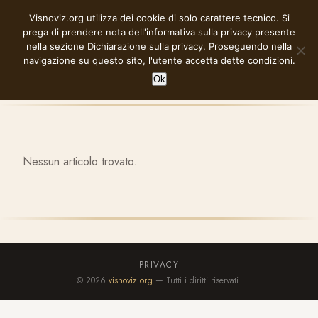
Vai
Visnoviz.org utilizza dei cookie di solo carattere tecnico. Si
VISNOVIZ.ORG
al
prega di prendere nota dell'informativa sulla privacy presente
contenuto
nella sezione
Dichiarazione sulla privacy
. Proseguendo nella
navigazione su questo sito, l'utente accetta dette condizioni.
Ok
Nessun articolo trovato.
PRIVACY
© 2026
visnoviz.org
— Tutti i diritti riservati.