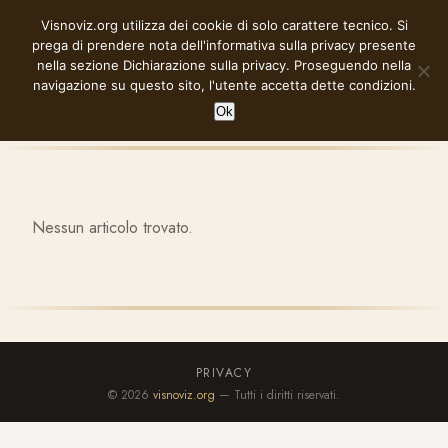
Vai
Visnoviz.org utilizza dei cookie di solo carattere tecnico. Si
VISNOVIZ.ORG
al
prega di prendere nota dell'informativa sulla privacy presente
contenuto
nella sezione
Dichiarazione sulla privacy
. Proseguendo nella
navigazione su questo sito, l'utente accetta dette condizioni.
Ok
Nessun articolo trovato.
PRIVACY
© 2026
visnoviz.org
— Tutti i diritti riservati.