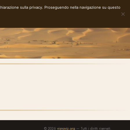
chiarazione sulla privacy
. Proseguendo nella navigazione su questo
NOTE
STORIE
RACCONTI
E-INK
INFO
© 2026
visnoviz.org
— Tutti i diritti riservati.