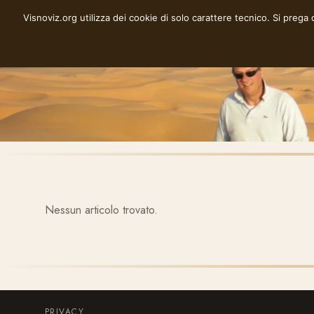
Vai
Visnoviz.org utilizza dei cookie di solo carattere tecnico. Si prega
VISNOVIZ.ORG
al
contenuto
Nessun articolo trovato.
PRIVACY