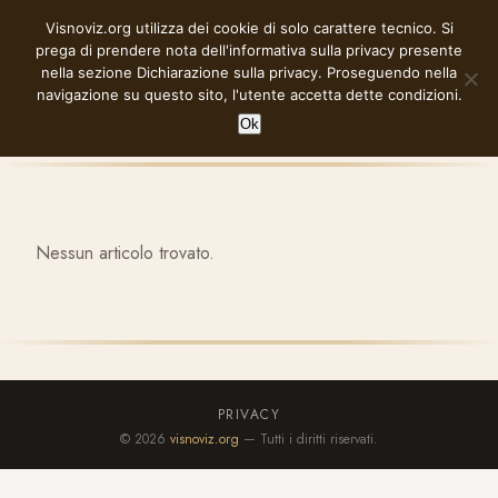
Vai
Visnoviz.org utilizza dei cookie di solo carattere tecnico. Si
VISNOVIZ.ORG
al
prega di prendere nota dell'informativa sulla privacy presente
contenuto
nella sezione
Dichiarazione sulla privacy
. Proseguendo nella
navigazione su questo sito, l'utente accetta dette condizioni.
Ok
Nessun articolo trovato.
PRIVACY
© 2026
visnoviz.org
— Tutti i diritti riservati.