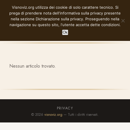
Vai
Visnoviz.org utilizza dei cookie di solo carattere tecnico. Si
VISNOVIZ.ORG
al
prega di prendere nota dell'informativa sulla privacy presente
contenuto
nella sezione
Dichiarazione sulla privacy
. Proseguendo nella
navigazione su questo sito, l'utente accetta dette condizioni.
Ok
Nessun articolo trovato.
PRIVACY
© 2026
visnoviz.org
— Tutti i diritti riservati.