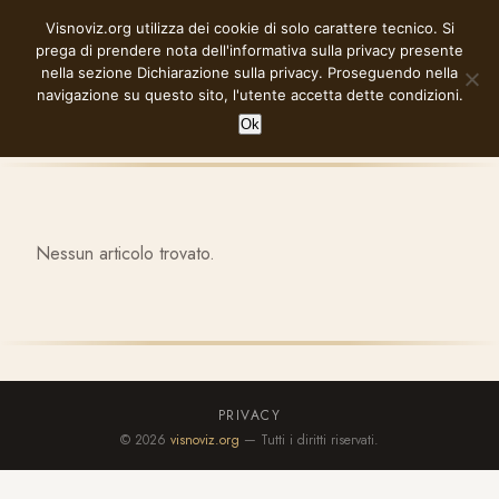
Vai
Visnoviz.org utilizza dei cookie di solo carattere tecnico. Si
VISNOVIZ.ORG
al
prega di prendere nota dell'informativa sulla privacy presente
contenuto
nella sezione
Dichiarazione sulla privacy
. Proseguendo nella
navigazione su questo sito, l'utente accetta dette condizioni.
Ok
Nessun articolo trovato.
PRIVACY
© 2026
visnoviz.org
— Tutti i diritti riservati.