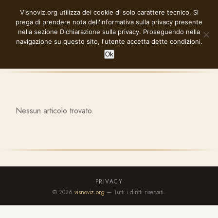
Vai
Visnoviz.org utilizza dei cookie di solo carattere tecnico. Si
VISNOVIZ.ORG
al
prega di prendere nota dell'informativa sulla privacy presente
contenuto
nella sezione
Dichiarazione sulla privacy
. Proseguendo nella
navigazione su questo sito, l'utente accetta dette condizioni.
Ok
Nessun articolo trovato.
PRIVACY
© 2026
visnoviz.org
— Tutti i diritti riservati.