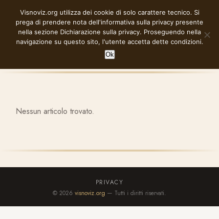
Vai
Visnoviz.org utilizza dei cookie di solo carattere tecnico. Si
VISNOVIZ.ORG
al
prega di prendere nota dell'informativa sulla privacy presente
contenuto
nella sezione
Dichiarazione sulla privacy
. Proseguendo nella
navigazione su questo sito, l'utente accetta dette condizioni.
Ok
Nessun articolo trovato.
PRIVACY
© 2026
visnoviz.org
— Tutti i diritti riservati.