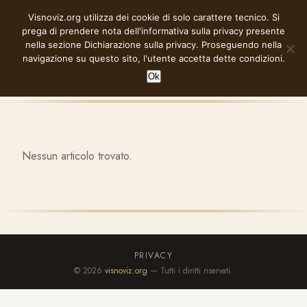
Vai
Visnoviz.org utilizza dei cookie di solo carattere tecnico. Si
VISNOVIZ.ORG
al
prega di prendere nota dell'informativa sulla privacy presente
contenuto
nella sezione
Dichiarazione sulla privacy
. Proseguendo nella
navigazione su questo sito, l'utente accetta dette condizioni.
Ok
Nessun articolo trovato.
PRIVACY
© 2026
visnoviz.org
— Tutti i diritti riservati.