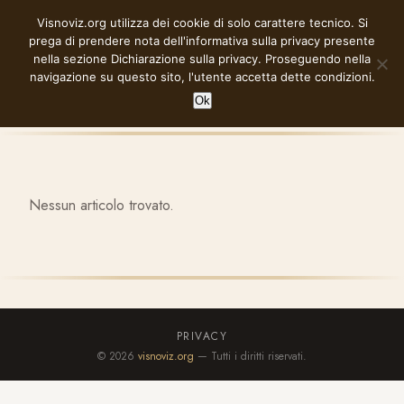
Vai
Visnoviz.org utilizza dei cookie di solo carattere tecnico. Si
VISNOVIZ.ORG
al
prega di prendere nota dell'informativa sulla privacy presente
contenuto
nella sezione
Dichiarazione sulla privacy
. Proseguendo nella
navigazione su questo sito, l'utente accetta dette condizioni.
Ok
Nessun articolo trovato.
PRIVACY
© 2026
visnoviz.org
— Tutti i diritti riservati.