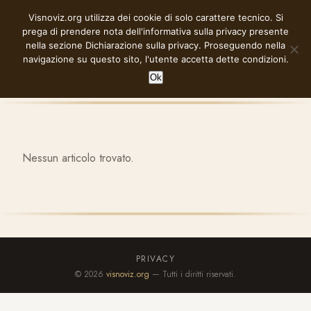
Vai
Visnoviz.org utilizza dei cookie di solo carattere tecnico. Si
VISNOVIZ.ORG
al
prega di prendere nota dell'informativa sulla privacy presente
contenuto
nella sezione
Dichiarazione sulla privacy
. Proseguendo nella
navigazione su questo sito, l'utente accetta dette condizioni.
Ok
Nessun articolo trovato.
PRIVACY
© 2026
visnoviz.org
— Tutti i diritti riservati.