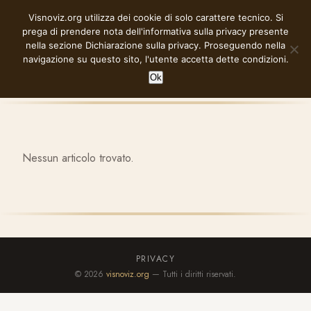
Vai
Visnoviz.org utilizza dei cookie di solo carattere tecnico. Si
VISNOVIZ.ORG
al
prega di prendere nota dell'informativa sulla privacy presente
contenuto
nella sezione
Dichiarazione sulla privacy
. Proseguendo nella
navigazione su questo sito, l'utente accetta dette condizioni.
Ok
Nessun articolo trovato.
PRIVACY
© 2026
visnoviz.org
— Tutti i diritti riservati.