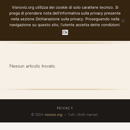
Vai
Visnoviz.org utilizza dei cookie di solo carattere tecnico. Si
VISNOVIZ.ORG
al
prega di prendere nota dell'informativa sulla privacy presente
contenuto
nella sezione
Dichiarazione sulla privacy
. Proseguendo nella
navigazione su questo sito, l'utente accetta dette condizioni.
Ok
Nessun articolo trovato.
PRIVACY
© 2026
visnoviz.org
— Tutti i diritti riservati.