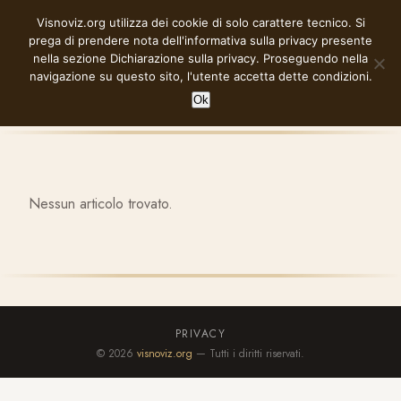
Vai
Visnoviz.org utilizza dei cookie di solo carattere tecnico. Si
VISNOVIZ.ORG
al
prega di prendere nota dell'informativa sulla privacy presente
contenuto
nella sezione
Dichiarazione sulla privacy
. Proseguendo nella
navigazione su questo sito, l'utente accetta dette condizioni.
Ok
Nessun articolo trovato.
PRIVACY
© 2026
visnoviz.org
— Tutti i diritti riservati.