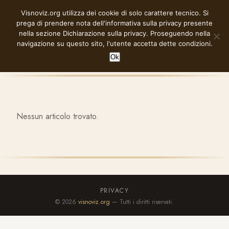
Vai
Visnoviz.org utilizza dei cookie di solo carattere tecnico. Si
VISNOVIZ.ORG
al
prega di prendere nota dell'informativa sulla privacy presente
contenuto
nella sezione
Dichiarazione sulla privacy
. Proseguendo nella
navigazione su questo sito, l'utente accetta dette condizioni.
Ok
Nessun articolo trovato.
PRIVACY
© 2026
visnoviz.org
— Tutti i diritti riservati.