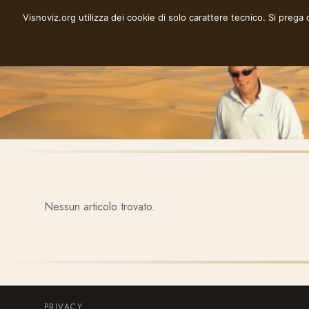
Vai
Visnoviz.org utilizza dei cookie di solo carattere tecnico. Si prega
VISNOVIZ.ORG
al
contenuto
Nessun articolo trovato.
PRIVACY