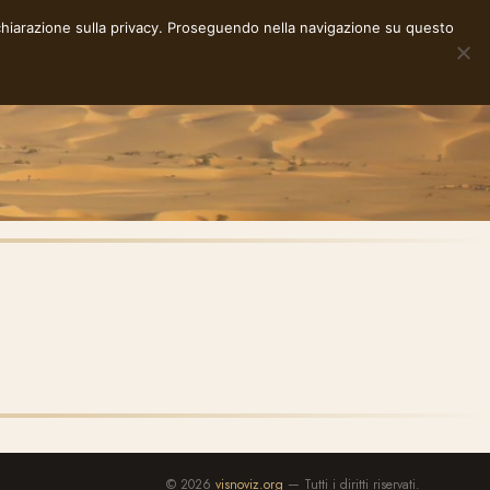
chiarazione sulla privacy
. Proseguendo nella navigazione su questo
NOTE
STORIE
RACCONTI
E-INK
INFO
© 2026
visnoviz.org
— Tutti i diritti riservati.