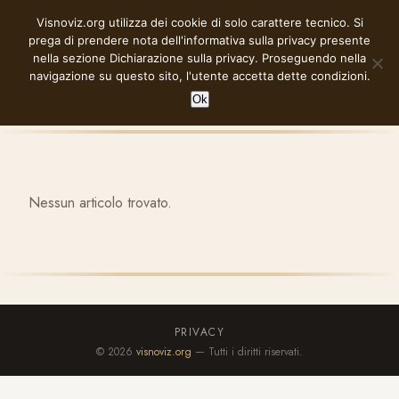
Vai
Visnoviz.org utilizza dei cookie di solo carattere tecnico. Si
VISNOVIZ.ORG
al
prega di prendere nota dell'informativa sulla privacy presente
contenuto
nella sezione
Dichiarazione sulla privacy
. Proseguendo nella
navigazione su questo sito, l'utente accetta dette condizioni.
Ok
Nessun articolo trovato.
PRIVACY
© 2026
visnoviz.org
— Tutti i diritti riservati.