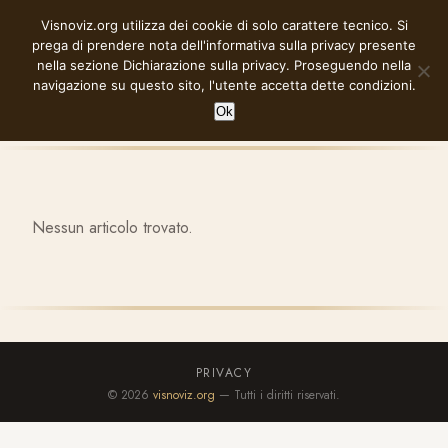
Vai
Visnoviz.org utilizza dei cookie di solo carattere tecnico. Si
VISNOVIZ.ORG
al
prega di prendere nota dell'informativa sulla privacy presente
contenuto
nella sezione
Dichiarazione sulla privacy
. Proseguendo nella
navigazione su questo sito, l'utente accetta dette condizioni.
Ok
Nessun articolo trovato.
PRIVACY
© 2026
visnoviz.org
— Tutti i diritti riservati.