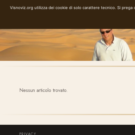
Vai
Visnoviz.org utilizza dei cookie di solo carattere tecnico. Si prega
VISNOVIZ.ORG
al
contenuto
Nessun articolo trovato.
PRIVACY