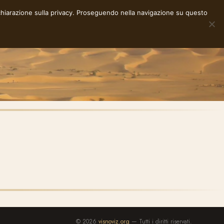
chiarazione sulla privacy
. Proseguendo nella navigazione su questo
NOTE
STORIE
RACCONTI
E-INK
INFO
© 2026
visnoviz.org
— Tutti i diritti riservati.