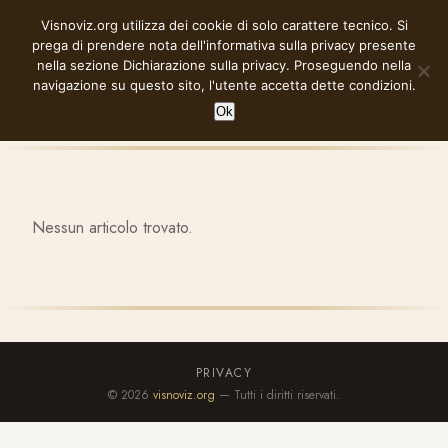
Vai
Visnoviz.org utilizza dei cookie di solo carattere tecnico. Si
VISNOVIZ.ORG
al
prega di prendere nota dell'informativa sulla privacy presente
contenuto
nella sezione
Dichiarazione sulla privacy
. Proseguendo nella
navigazione su questo sito, l'utente accetta dette condizioni.
Ok
Nessun articolo trovato.
PRIVACY
© 2026
visnoviz.org
— Tutti i diritti riservati.