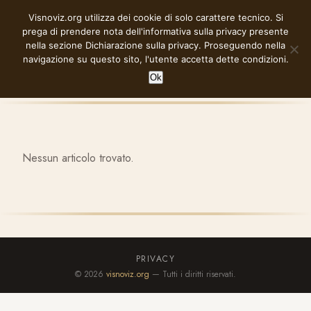
Vai
Visnoviz.org utilizza dei cookie di solo carattere tecnico. Si
VISNOVIZ.ORG
al
prega di prendere nota dell'informativa sulla privacy presente
contenuto
nella sezione
Dichiarazione sulla privacy
. Proseguendo nella
navigazione su questo sito, l'utente accetta dette condizioni.
Ok
Nessun articolo trovato.
PRIVACY
© 2026
visnoviz.org
— Tutti i diritti riservati.