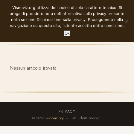
Vai
Visnoviz.org utilizza dei cookie di solo carattere tecnico. Si
VISNOVIZ.ORG
al
prega di prendere nota dell'informativa sulla privacy presente
contenuto
nella sezione
Dichiarazione sulla privacy
. Proseguendo nella
navigazione su questo sito, l'utente accetta dette condizioni.
Ok
Nessun articolo trovato.
PRIVACY
© 2026
visnoviz.org
— Tutti i diritti riservati.