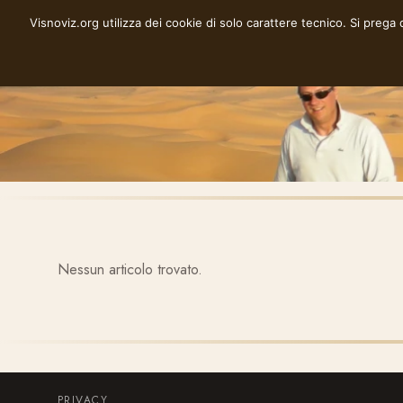
Vai
Visnoviz.org utilizza dei cookie di solo carattere tecnico. Si prega
VISNOVIZ.ORG
al
contenuto
Nessun articolo trovato.
PRIVACY