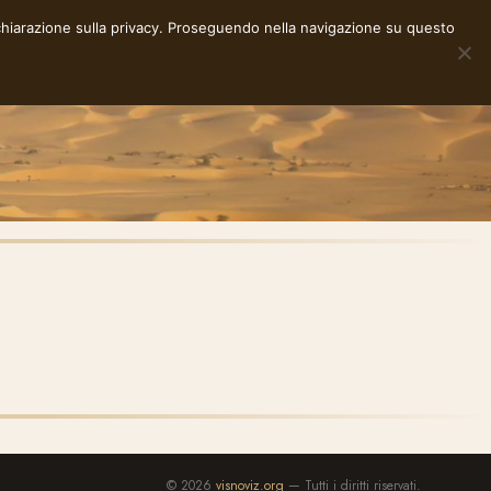
chiarazione sulla privacy
. Proseguendo nella navigazione su questo
NOTE
STORIE
RACCONTI
E-INK
INFO
© 2026
visnoviz.org
— Tutti i diritti riservati.