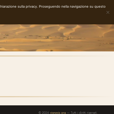
chiarazione sulla privacy
. Proseguendo nella navigazione su questo
NOTE
STORIE
RACCONTI
E-INK
INFO
© 2026
visnoviz.org
— Tutti i diritti riservati.