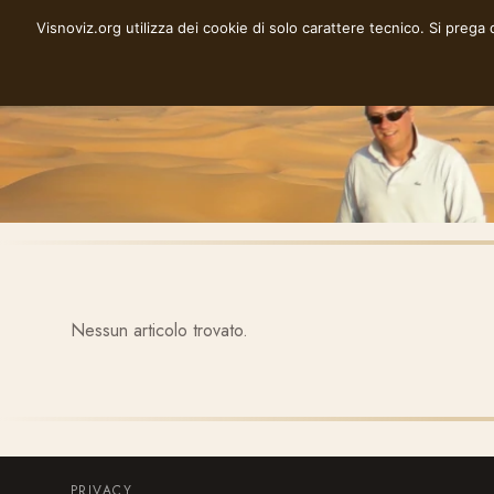
Vai
Visnoviz.org utilizza dei cookie di solo carattere tecnico. Si prega
VISNOVIZ.ORG
al
contenuto
Nessun articolo trovato.
PRIVACY